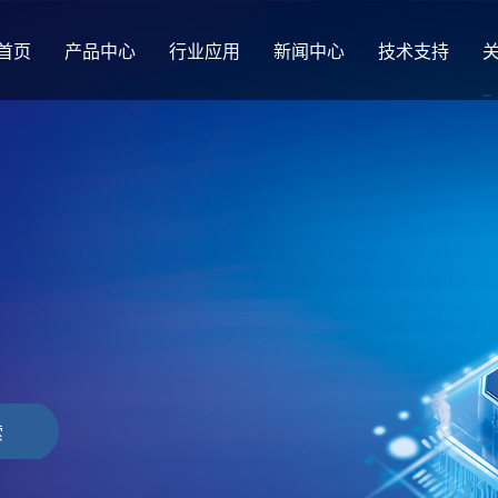
首页
产品中心
行业应用
新闻中心
技术支持