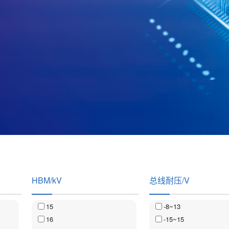
HBM/kV
总线耐压/V
15
-8~13
16
-15~15