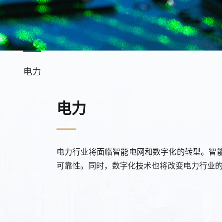
电力
电力
电力行业将面临智能电网和数字化的转型。智
可靠性。同时，数字化技术也将改变电力行业