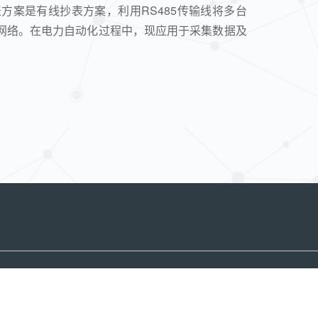
表方案是有线抄表方案，利用RS485传输线将多台
输网络。在电力自动化过程中，现应用于采集数据及
技术支持
关于我们
联系我们
样品申请
企业简介
地址：湖南省长