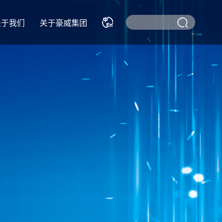
关于我们
关于豪威集团