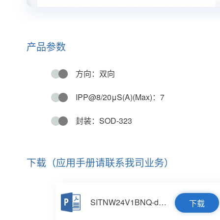
产品参数
方向：双向
IPP@8/20μS(A)(Max)：7
封装：SOD-323
下载（应用手册请联系我司业务）
SITNW24V1BNQ-datasheet-V1.0-en.pdf
下载