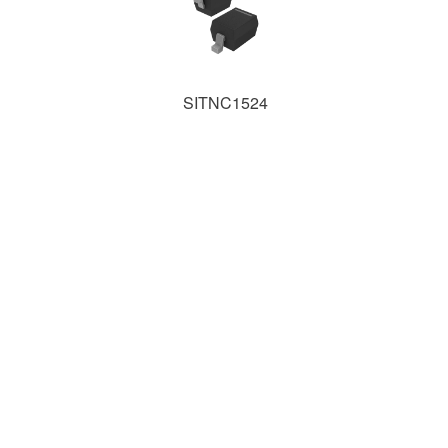
SITNC1524