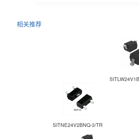
相关推荐
SITLW24V1B
SITNE24V2BNQ-3/TR